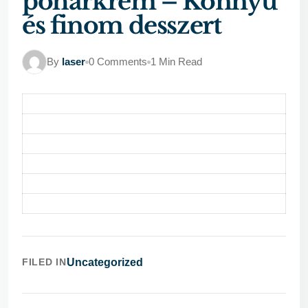
pohárkrém – Könnyű
és finom desszert
By
laser
0 Comments
1 Min Read
FILED IN
Uncategorized